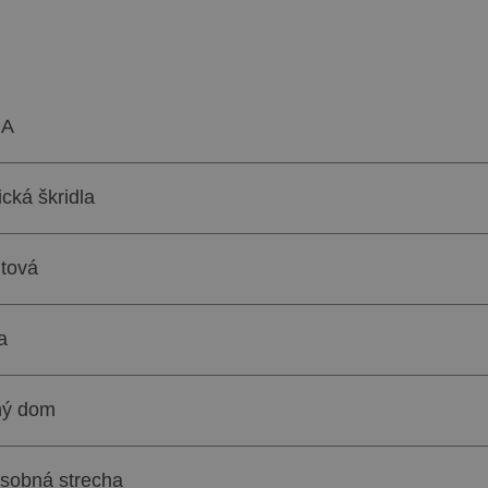
IA
cká škridla
itová
a
ný dom
sobná strecha