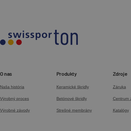
O nas
Produkty
Zdroje
Naša história
Keramické škridly
Záruka
Výrobný proces
Betónové škridly
Centrum z
Výrobné závody
Strešné membrány
Katalógy