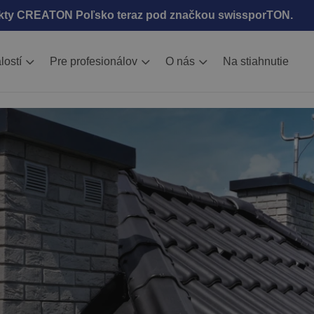
kty CREATON Poľsko teraz pod značkou swissporTON.
lostí
Pre profesionálov
O nás
Na stiahnutie