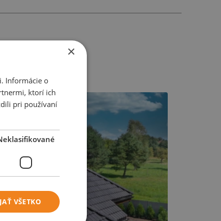
×
. Informácie o
tnermi, ktorí ich
ili pri používaní
Neklasifikované
JAŤ VŠETKO