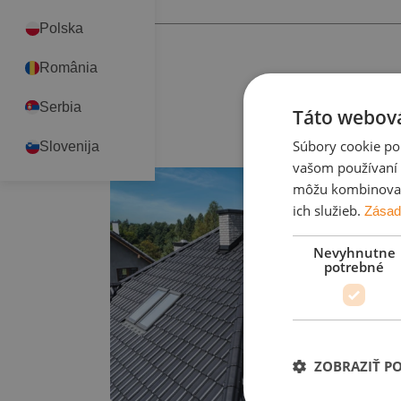
Polska
România
Serbia
Táto webová
Súbory cookie po
Slovenija
vašom používaní n
môžu kombinovať s
ich služieb.
Zásad
Nevyhnutne
potrebné
ZOBRAZIŤ P