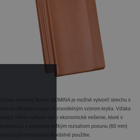
Vďaka strešnej škridle NOMINA je možné vytvoriť strechu s
mierne štruktúrovaným a pravidelným vzorom krytia. Vďaka
svojej veľkej veľkosti ide o ekonomické riešenie, ktoré v
kombinácii s extrémne veľkým rozsahom posunu (60 mm)
umožňuje mimoriadne flexibilné použitie.