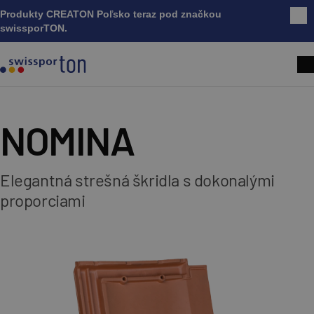
Produkty CREATON Poľsko teraz pod značkou
Zatv
swissporTON.
NOMINA
Elegantná strešná škridla s dokonalými
proporciami