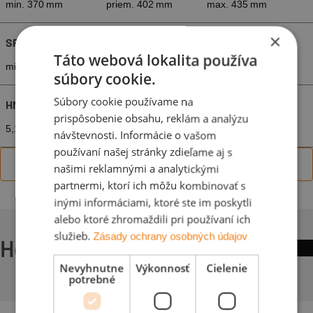
min. 370 mm
priem. 402 mm
max. 435 mm
×
SPOTREBA ŠKRIDIEL
Táto webová lokalita používa
min. 8,2 ks/m²
priem. 8,9 ks/m²
max. 9,7 ks/m²
súbory cookie.
Súbory cookie používame na
HMOTNOSŤ
prispôsobenie obsahu, reklám a analýzu
5,1 kg/ks
45,4 kg/m²
návštevnosti. Informácie o vašom
používaní našej stránky zdieľame aj s
Zobraziť viac
našimi reklamnými a analytickými
partnermi, ktorí ich môžu kombinovať s
inými informáciami, ktoré ste im poskytli
alebo ktoré zhromaždili pri používaní ich
služieb.
Zásady ochrany osobných údajov
Hodnoty LAF/FLA
Nevyhnutne
Výkonnosť
Cielenie
potrebné