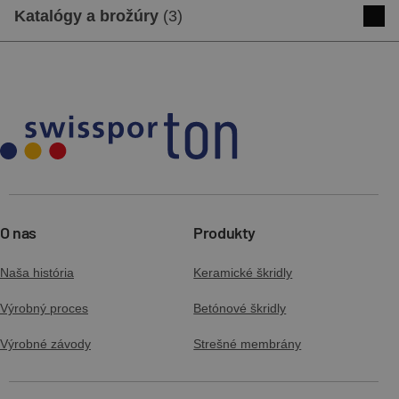
Cenník
Katalógy a brožúry
(
3
)
Stiahnuť
Náhľad
Produktová brožúra NOMINA
Stiahnuť
Náhľad
Katalóg - keramické škridly
Stiahnuť
Náhľad
O nas
Produkty
Naša história
Keramické škridly
Brožúra - NOVÁ ZNAČKA keramických a
betónových strešných škridiel
Výrobný proces
Betónové škridly
Stiahnuť
Náhľad
Výrobné závody
Strešné membrány