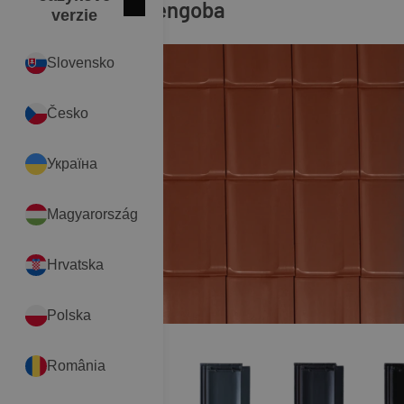
Medenočervená engoba
Zatvoriť
English
verzie
Slovensko
Česko
Україна
Magyarország
Hrvatska
Polska
România