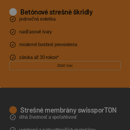
Betónové strešné škridly
jedinečná estetika
nadčasové tvary
moderné farebné prevedenia
záruka až 30 rokov*
Zistiť viac
Strešné membrány swissporTON
dlhá životnosť a spoľahlivosť
vyrobené z najkvalitnejších materiálov