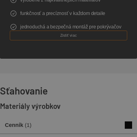
funkčnosť a precíznosť v každom detaile
jednoduchá a bezpečná montáž pre pokrývačov
Zistiť viac
Sťahovanie
Materiály výrobkov
Cenník
(
1
)