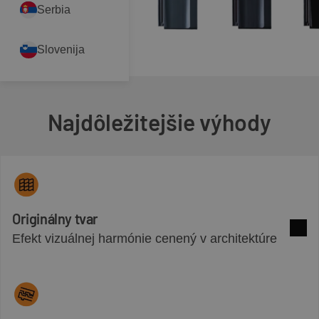
Serbia
Slovenija
Najdôležitejšie výhody
Originálny tvar
Efekt vizuálnej harmónie cenený v architektúre
Zobra