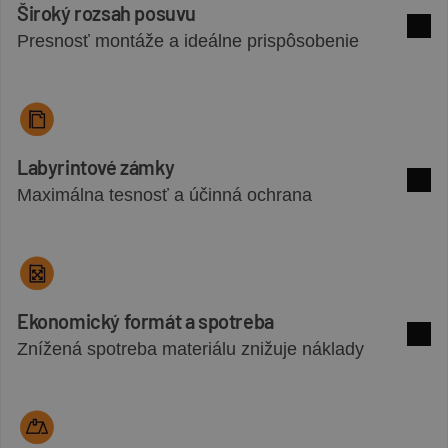
Široký rozsah posuvu
Presnosť montáže a ideálne prispôsobenie
Zobra
Labyrintové zámky
Maximálna tesnosť a účinná ochrana
Zobra
Ekonomický formát a spotreba
Znížená spotreba materiálu znižuje náklady
Zobra