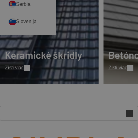
Serbia
Slovenija
Keramické škridly
Betóno
Zisti viac
Zisti viac