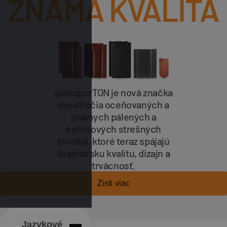
ZNÁMA KVALITA
swissporTON je nová značka
desaťročia oceňovaných a
známych pálených a
betónových strešných
škridiel, ktoré teraz spájajú
švajčiarsku kvalitu, dizajn a
trvácnosť.
Zisti viac
Jazykové