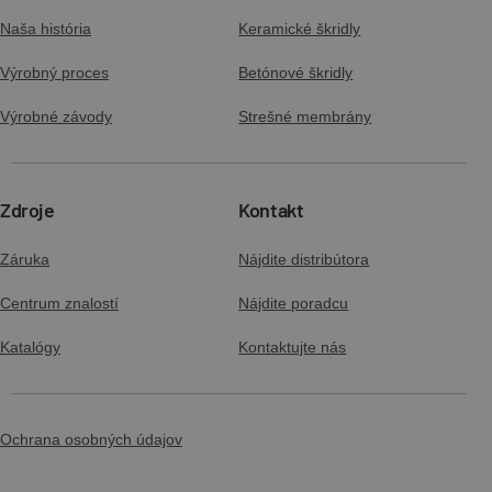
Naša história
Keramické škridly
Výrobný proces
Betónové škridly
Výrobné závody
Strešné membrány
Zdroje
Kontakt
Záruka
Nájdite distribútora
Centrum znalostí
Nájdite poradcu
Katalógy
Kontaktujte nás
Ochrana osobných údajov