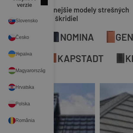
Zatvoriť
English
verzie
Naše najobľúbenejšie modely strešných
škridiel
Slovensko
KODA
NOMINA
GENE
Česko
Україна
BREMA
KAPSTADT
Magyarország
Hrvatska
Polska
România