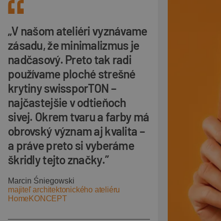
„V našom ateliéri vyznávame
zásadu, že minimalizmus je
nadčasový. Preto tak radi
používame ploché strešné
krytiny swissporTON –
najčastejšie v odtieňoch
sivej. Okrem tvaru a farby má
obrovský význam aj kvalita –
a práve preto si vyberáme
škridly tejto značky.”
Marcin Śniegowski
majiteľ architektonického ateliéru
HomeKONCEPT