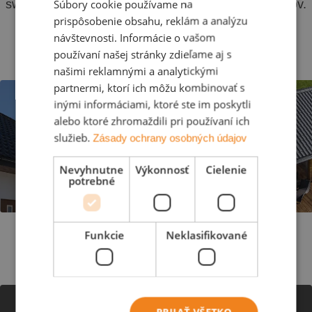
Súbory cookie používame na
swissporTON podčiarkujú krásu a štýl rôznych domov.
Nájdeš tu množstvo inšpirácií, ktoré Ti pomôžu
prispôsobenie obsahu, reklám a analýzu
predstaviť si vysnívanú strechu. Obdivuj kvalitu a
návštevnosti. Informácie o vašom
estetiku našich produktov.
používaní našej stránky zdieľame aj s
našimi reklamnými a analytickými
partnermi, ktorí ich môžu kombinovať s
inými informáciami, ktoré ste im poskytli
alebo ktoré zhromaždili pri používaní ich
služieb.
Zásady ochrany osobných údajov
Nevyhnutne
Výkonnosť
Cielenie
potrebné
Funkcie
Neklasifikované
Vysnívaná strecha na generácie
PRIJAŤ VŠETKO