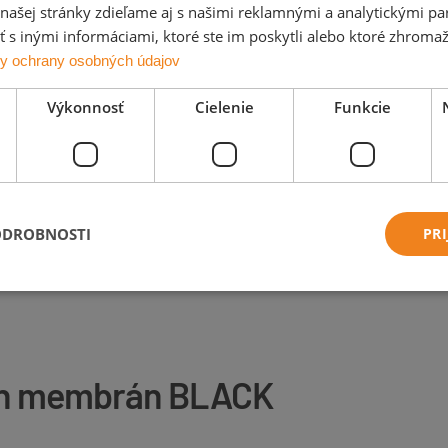
ašej stránky zdieľame aj s našimi reklamnými a analytickými par
 inými informáciami, ktoré ste im poskytli alebo ktoré zhromažd
y ochrany osobných údajov
olidBLACK
solidBLACK+
duraBL
Výkonnosť
Cielenie
Funkcie
ODROBNOSTI
PRI
nych membrán BLACK