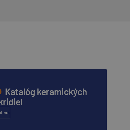
Katalóg keramických
kridiel
iahnuť