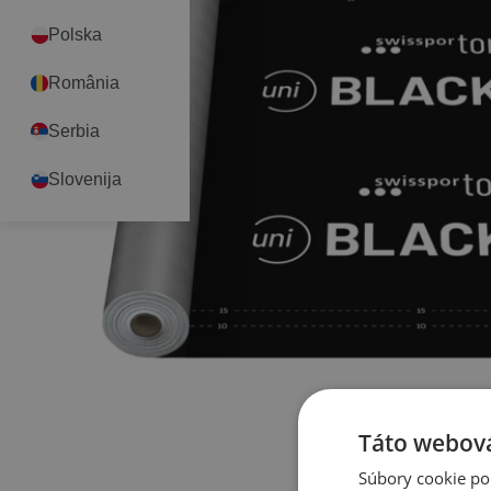
Polska
România
Serbia
Slovenija
Táto webová
Súbory cookie po