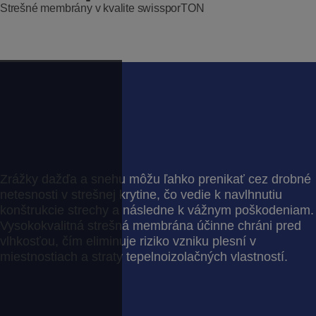
Strešné membrány v kvalite swissporTON
Zrážky dažďa a snehu môžu ľahko prenikať cez drobné
netesnosti v strešnej krytine, čo vedie k navlhnutiu
konštrukcie strechy a následne k vážnym poškodeniam.
Vysokokvalitná strešná membrána účinne chráni pred
vlhkosťou, čím eliminuje riziko vzniku plesní v
miestnostiach a straty tepelnoizolačných vlastností.