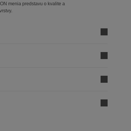
 menia predstavu o kvalite a
vrstvy.
embrán s najvyššími parametrami v oblasti
odolnosti voči mechanickému poškodeniu.
adiska pomeru ceny a ponúkanej kvality v
i dostupnými na trhu.
žňujú výber poistnej hydroizolačnej vrstvy, ktorá
nštrukcie a potreby investora.
ej a funkčnej poistnej hydroizolačnej vrstvy
 ďalším riešeniam z ponuky značky swissporTON.