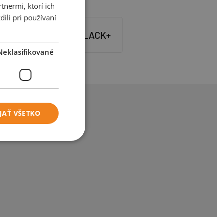
tnermi, ktorí ich
ili pri používaní
ACK+
proBLACK+
Neklasifikované
JAŤ VŠETKO