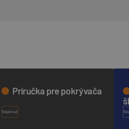
Príručka pre pokrývača
š
Stiahnuť
St