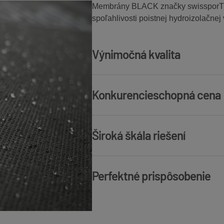
Membrány BLACK značky swissporTON
spoľahlivosti poistnej hydroizolačnej 
Výnimočná kvalita
Najlepšie vo svojej triede modely m
Konkurencieschopná cena
vodotesnosti, paropriepustnosti a 
Mimoriadne atraktívne riešenia z hľ
Široká škála riešení
porovnaní s konkurenčnými produktm
Membrány s rôznymi parametrami umo
Perfektné prispôsobenie
spĺňa všetky požiadavky strešnej ko
Produkty umožňujú vytvorenie trvácn
dokonale prispôsobenej škridlám a