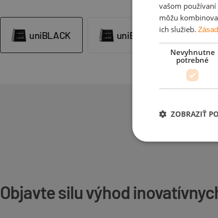
vašom používaní n
môžu kombinovať s
ich služieb.
Zásad
uniBLACK
uniBLACK+
s
Nevyhnutne
potrebné
ZOBRAZIŤ P
Objavte silu výhod inovatív