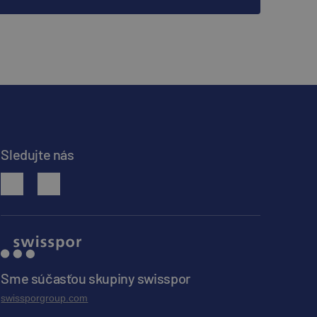
Sledujte nás
facebook
youtube
Sme súčasťou skupiny swisspor
swissporgroup.com