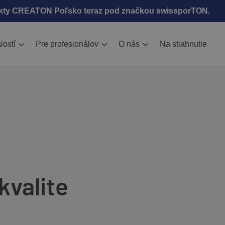
kty CREATON Poľsko teraz pod značkou swissporTON.
lostí
Pre profesionálov
O nás
Na stiahnutie
kvalite