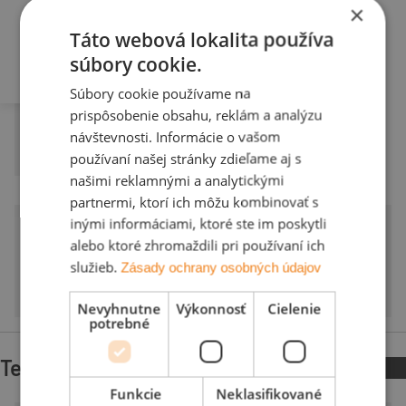
až 50 rokov* (v
≥ 10 °
×
Serbia
súlade s Záručnými
Sklon strechy
Táto webová lokalita používa
Podmienkami pre
súbory cookie.
Slovenija
keramické strešné
Súbory cookie používame na
škridly
prispôsobenie obsahu, reklám a analýzu
swissporTON).
návštevnosti. Informácie o vašom
Záruka
používaní našej stránky zdieľame aj s
našimi reklamnými a analytickými
partnermi, ktorí ich môžu kombinovať s
inými informáciami, ktoré ste im poskytli
alebo ktoré zhromaždili pri používaní ich
334 × 420 mm
298 × 500 mm
služieb.
Zásady ochrany osobných údajov
Vonkajšie rozmery
Vonkajšie rozmery
Nevyhnutne
Výkonnosť
Cielenie
potrebné
Technické údaje
Funkcie
Neklasifikované