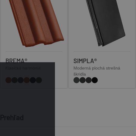
BREMA®
SIMPLA®
Klasická harmónia
Moderná plochá strešná
škridla
Prehľad