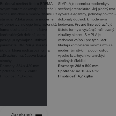
Betónová strešná škridla BREMA
SIMPLA je esenciou modernity v
svojím tvarom odkazuje na strešnú
strešnej architektúre. Jej plochý tvar
škridlu mníchov a mníšok známu už
vytvára elegantný, jednotný povrch -
stáročia. Vďaka použitiu modernej
dokonalý doplnok k moderným
výrobnej technológie bola historická
budovám. Presné línie zdôrazňujú
forma obohatená o množstvo
čistotu formy a vytvárajú rafinovaný
konštrukčných riešení, ktoré
vizuálny akcent. SIMPLA je
poskytujú vynikajúce úžitkové
vedomou voľbou pre tých, ktorí
parametre. BREMA je strešná
hľadajú kombináciu minimalizmu s
škridla, ktorej nadčasová forma
moderným štýlom a odolnosťou
zdôrazňuje nadčasovú krásu
vysoko kvalitných keramických
strechy.
strešných škridiel.
Rozmery: 334 x 420 mm
Rozmery: 298 x 500 mm
Spotreba: od 9,7 ks/m2
Spotreba: od 10,4 ks/m²
Hmotnosť: 4,3 kg/ks.
Hmotnosť: 4,7 kg/ks
Jazykové