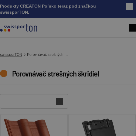
Produkty CREATON Poľsko teraz pod značkou
Zatv
swissporTON.
swissporTON
Porovnávač strešných škridiel
Porovnávač strešných škridiel