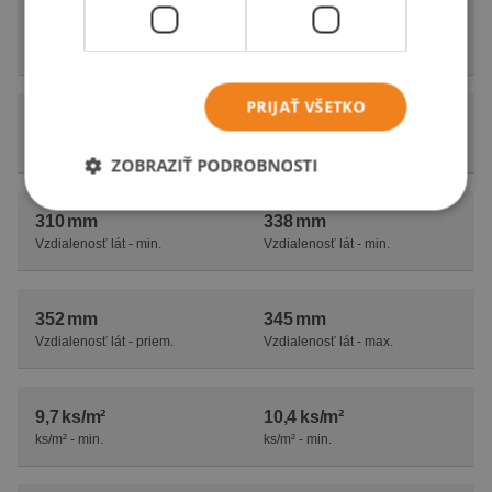
300 mm
261 mm
Krycia šírka - min.
Krycia šírka - min.
PRIJAŤ VŠETKO
263 mm
300 mm
Krycia šírka - priem.
Krycia šírka - max.
ZOBRAZIŤ PODROBNOSTI
310 mm
338 mm
Vzdialenosť lát - min.
Vzdialenosť lát - min.
352 mm
345 mm
Vzdialenosť lát - priem.
Vzdialenosť lát - max.
9,7 ks/m²
10,4 ks/m²
ks/m² - min.
ks/m² - min.